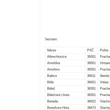
Seznam:
Název
PSČ
Pošta
Albrechtovice
38301
Pracha
Arnoštka
38501
Vimper
Arnoštov
38301
Pracha
Babice
38411
Netolic
Bělá
38451
Volary
Běleč
38301
Pracha
Bělečská Lhota
38301
Pracha
Beneda
38422
Vlacho
Benešova Hora
38473
Stachy