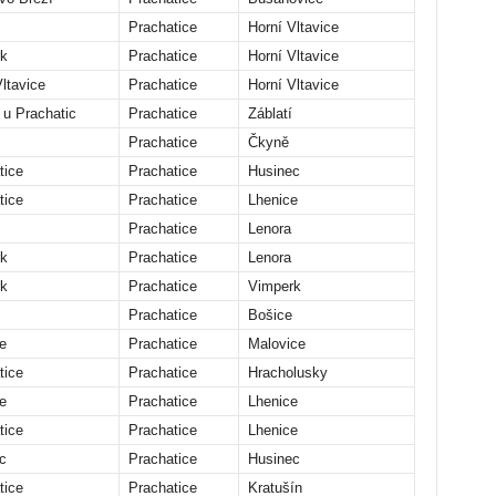
Prachatice
Horní Vltavice
k
Prachatice
Horní Vltavice
ltavice
Prachatice
Horní Vltavice
 u Prachatic
Prachatice
Záblatí
Prachatice
Čkyně
tice
Prachatice
Husinec
tice
Prachatice
Lhenice
Prachatice
Lenora
k
Prachatice
Lenora
k
Prachatice
Vimperk
Prachatice
Bošice
e
Prachatice
Malovice
tice
Prachatice
Hracholusky
e
Prachatice
Lhenice
tice
Prachatice
Lhenice
c
Prachatice
Husinec
tice
Prachatice
Kratušín