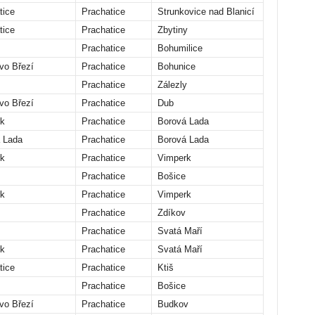
tice
Prachatice
Strunkovice nad Blanicí
tice
Prachatice
Zbytiny
Prachatice
Bohumilice
vo Březí
Prachatice
Bohunice
Prachatice
Zálezly
vo Březí
Prachatice
Dub
k
Prachatice
Borová Lada
 Lada
Prachatice
Borová Lada
k
Prachatice
Vimperk
Prachatice
Bošice
k
Prachatice
Vimperk
Prachatice
Zdíkov
Prachatice
Svatá Maří
k
Prachatice
Svatá Maří
tice
Prachatice
Ktiš
Prachatice
Bošice
vo Březí
Prachatice
Budkov