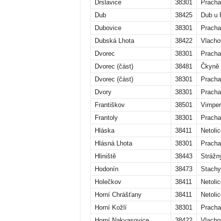
Drslavice
38301
Pracha
Dub
38425
Dub u 
Dubovice
38301
Pracha
Dubská Lhota
38422
Vlacho
Dvorec
38301
Pracha
Dvorec (část)
38481
Čkyně
Dvorec (část)
38301
Pracha
Dvory
38301
Pracha
Františkov
38501
Vimper
Frantoly
38301
Pracha
Hláska
38411
Netolic
Hlásná Lhota
38301
Pracha
Hliniště
38443
Strážn
Hodonín
38473
Stachy
Holečkov
38411
Netolic
Horní Chrášťany
38411
Netolic
Horní Kožlí
38301
Pracha
Horní Nakvasovice
38422
Vlacho