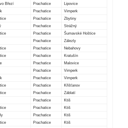
vo Březí
Prachatice
Lipovice
k
Prachatice
Vimperk
tice
Prachatice
Zbytiny
ý
Prachatice
Strážný
tice
Prachatice
Šumavské Hoštice
Prachatice
Zálezly
tice
Prachatice
Nebahovy
tice
Prachatice
Kratušín
e
Prachatice
Malovice
Prachatice
Vimperk
k
Prachatice
Vimperk
tice
Prachatice
Křišťanov
tice
Prachatice
Záblatí
Prachatice
Ktiš
tice
Prachatice
Ktiš
ly
Prachatice
Ktiš
tice
Prachatice
Ktiš