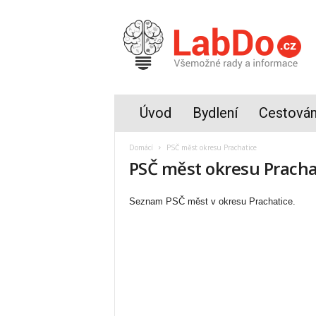
L
a
b
d
o
.
c
Úvod
Bydlení
Cestován
z
Domácí
PSČ měst okresu Prachatice
PSČ měst okresu Pracha
Seznam PSČ měst v okresu Prachatice.