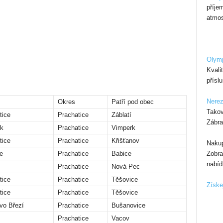
příje
atmos
Olymp
Kvali
přísl
Nerez
Okres
Patří pod obec
Takov
tice
Prachatice
Záblatí
Zábra
k
Prachatice
Vimperk
tice
Prachatice
Křišťanov
Nakup
Zobra
e
Prachatice
Babice
nabíd
Prachatice
Nová Pec
tice
Prachatice
Těšovice
Získe
tice
Prachatice
Těšovice
vo Březí
Prachatice
Bušanovice
Prachatice
Vacov