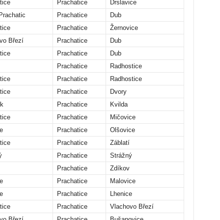
tice
Prachatice
Drslavice
Prachatic
Prachatice
Dub
tice
Prachatice
Žernovice
vo Březí
Prachatice
Dub
tice
Prachatice
Dub
Prachatice
Radhostice
tice
Prachatice
Radhostice
tice
Prachatice
Dvory
k
Prachatice
Kvilda
tice
Prachatice
Mičovice
e
Prachatice
Olšovice
tice
Prachatice
Záblatí
ý
Prachatice
Strážný
Prachatice
Zdíkov
e
Prachatice
Malovice
e
Prachatice
Lhenice
tice
Prachatice
Vlachovo Březí
vo Březí
Prachatice
Bušanovice