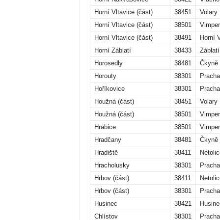
Horní Vltavice (část)
38451
Volary
Horní Vltavice (část)
38501
Vimper
Horní Vltavice (část)
38491
Horní V
Horní Záblatí
38433
Záblatí
Horosedly
38481
Čkyně
Horouty
38301
Pracha
Hoříkovice
38301
Pracha
Houžná (část)
38451
Volary
Houžná (část)
38501
Vimper
Hrabice
38501
Vimper
Hradčany
38481
Čkyně
Hradiště
38411
Netolic
Hracholusky
38301
Pracha
Hrbov (část)
38411
Netolic
Hrbov (část)
38301
Pracha
Husinec
38421
Husine
Chlístov
38301
Pracha