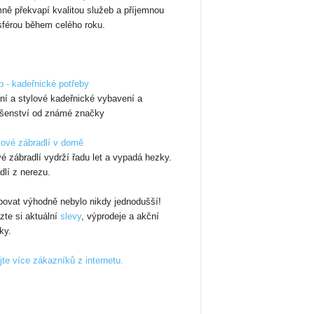
mně překvapí kvalitou služeb a příjemnou
férou během celého roku.
 - kadeřnické potřeby
tní a stylové kadeřnické vybavení a
ušenství od známé značky
ové zábradlí v domě
é zábradlí vydrží řadu let a vypadá hezky.
dlí z nerezu.
ovat výhodně nebylo nikdy jednodušší!
zte si aktuální
slevy
, výprodeje a akční
ky.
jte více zákazníků z internetu.