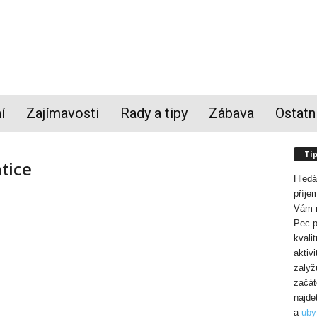
í
Zajímavosti
Rady a tipy
Zábava
Ostatn
Tip
tice
Hledá
příje
Vám n
Pec p
kvali
aktiv
zalyž
začát
najde
a
uby