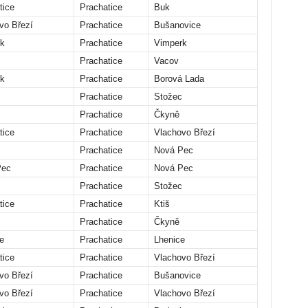
tice
Prachatice
Buk
vo Březí
Prachatice
Bušanovice
k
Prachatice
Vimperk
Prachatice
Vacov
k
Prachatice
Borová Lada
Prachatice
Stožec
Prachatice
Čkyně
tice
Prachatice
Vlachovo Březí
Prachatice
Nová Pec
Pec
Prachatice
Nová Pec
Prachatice
Stožec
tice
Prachatice
Ktiš
Prachatice
Čkyně
e
Prachatice
Lhenice
tice
Prachatice
Vlachovo Březí
vo Březí
Prachatice
Bušanovice
vo Březí
Prachatice
Vlachovo Březí