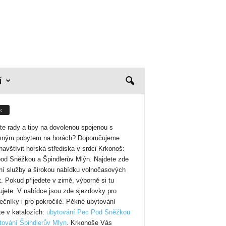
í
:
te rady a tipy na dovolenou spojenou s
mným pobytem na horách? Doporučujeme
avštívit horská střediska v srdci Krkonoš:
od Sněžkou a Špindlerův Mlýn. Najdete zde
tní služby a širokou nabídku volnočasových
it. Pokud přijedete v zimě, výborně si tu
ujete. V nabídce jsou zde sjezdovky pro
ečníky i pro pokročilé. Pěkné ubytování
te v katalozích:
ubytování Pec Pod Sněžkou
tování Špindlerův Mlyn
. Krkonoše Vás