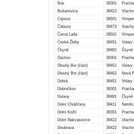
Buk
38301
Pracha
Bušanovice
38422
Vlacho
Cejsice
38501
Vimper
Čábuze
38473
Stachy
Černá Lada
38501
Vimper
České Žleby
38451
Volary
Čkyně
38481
Čkyně
Dachov
38301
Pracha
Dlouhý Bor (část)
38451
Volary
Dlouhý Bor (část)
38462
Nová 
Dobrá
38451
Volary
Dobročkov
38301
Pracha
Dolany
38481
Čkyně
Dolní Chrášťany
38411
Netolic
Dolní Kožlí
38301
Pracha
Dolní Nakvasovice
38422
Vlacho
Doubrava
38422
Vlacho