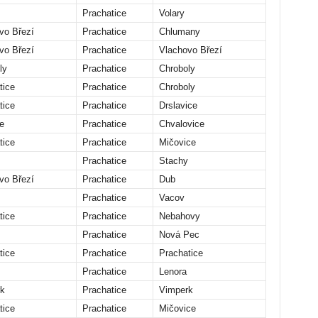
Prachatice
Volary
vo Březí
Prachatice
Chlumany
vo Březí
Prachatice
Vlachovo Březí
ly
Prachatice
Chroboly
tice
Prachatice
Chroboly
tice
Prachatice
Drslavice
e
Prachatice
Chvalovice
tice
Prachatice
Mičovice
Prachatice
Stachy
vo Březí
Prachatice
Dub
Prachatice
Vacov
tice
Prachatice
Nebahovy
Prachatice
Nová Pec
tice
Prachatice
Prachatice
Prachatice
Lenora
k
Prachatice
Vimperk
tice
Prachatice
Mičovice