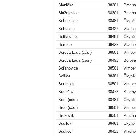
Blanička
38301
Pracha
Blažejovice
38301
Pracha
Bohumilice
38481
Čkyně
Bohunice
38422
Vlacho
Bolíkovice
38481
Čkyně
Borčice
38422
Vlacho
Borová Lada (část)
38501
Vimper
Borová Lada (část)
38492
Borová
Bořanovice
38501
Vimper
Bošice
38481
Čkyně
Boubská
38501
Vimper
Branišov
38473
Stachy
Brdo (část)
38481
Čkyně
Brdo (část)
38501
Vimper
Březovík
38301
Pracha
Budilov
38481
Čkyně
Budkov
38422
Vlacho