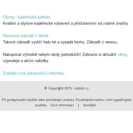
Olymp - kadeřnické potřeby
Kvalitní a stylové kadeřnické vybavení a příslušenství od známé značky
Nerezové zábradlí v domě
Takové zábradlí vydrží řadu let a vypadá hezky. Zábradlí z nerezu.
Nakupovat výhodně nebylo nikdy jednodušší! Zobrazte si aktuální
slevy
,
výprodeje a akční nabídky.
Získejte více zákazníků z internetu.
© Copyright 2015 - Labdo.cz
Při poskytování služeb nám pomáhají cookies. Používáním webu s tím vyjadřujete
souhlas
Více informací
|
Kontakt