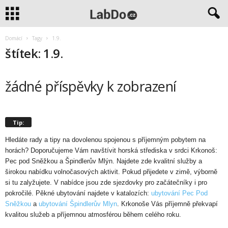
Domácí
Tagy
1.9.
štítek: 1.9.
žádné příspěvky k zobrazení
Tip:
Hledáte rady a tipy na dovolenou spojenou s příjemným pobytem na
horách? Doporučujeme Vám navštívit horská střediska v srdci Krkonoš:
Pec pod Sněžkou a Špindlerův Mlýn. Najdete zde kvalitní služby a
širokou nabídku volnočasových aktivit. Pokud přijedete v zimě, výborně
si tu zalyžujete. V nabídce jsou zde sjezdovky pro začátečníky i pro
pokročilé. Pěkné ubytování najdete v katalozích:
ubytování Pec Pod
Sněžkou
a
ubytování Špindlerův Mlyn
. Krkonoše Vás příjemně překvapí
kvalitou služeb a příjemnou atmosférou během celého roku.