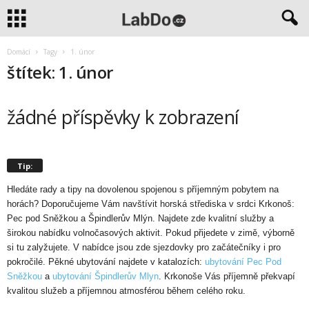
Domácí
Tagy
1. únor
štítek: 1. únor
žádné příspěvky k zobrazení
Tip:
Hledáte rady a tipy na dovolenou spojenou s příjemným pobytem na
horách? Doporučujeme Vám navštívit horská střediska v srdci Krkonoš:
Pec pod Sněžkou a Špindlerův Mlýn. Najdete zde kvalitní služby a
širokou nabídku volnočasových aktivit. Pokud přijedete v zimě, výborně
si tu zalyžujete. V nabídce jsou zde sjezdovky pro začátečníky i pro
pokročilé. Pěkné ubytování najdete v katalozích:
ubytování Pec Pod
Sněžkou
a
ubytování Špindlerův Mlyn
. Krkonoše Vás příjemně překvapí
kvalitou služeb a příjemnou atmosférou během celého roku.