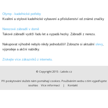
Olymp - kadeřnické potřeby
Kvalitní a stylové kadeřnické vybavení a příslušenství od známé značky
Nerezové zábradlí v domě
Takové zábradlí vydrží řadu let a vypadá hezky. Zábradlí z nerezu.
Nakupovat výhodně nebylo nikdy jednodušší! Zobrazte si aktuální
slevy
,
výprodeje a akční nabídky.
Získejte více zákazníků z internetu.
© Copyright 2015 - Labdo.cz
Při poskytování služeb nám pomáhají cookies. Používáním webu s tím vyjadřujete
souhlas
Více informací
|
Kontakt