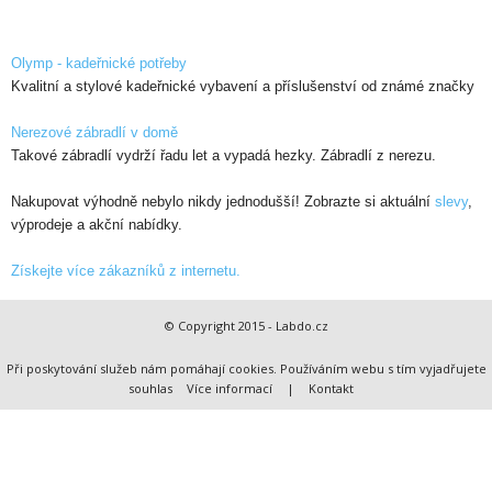
Olymp - kadeřnické potřeby
Kvalitní a stylové kadeřnické vybavení a příslušenství od známé značky
Nerezové zábradlí v domě
Takové zábradlí vydrží řadu let a vypadá hezky. Zábradlí z nerezu.
Nakupovat výhodně nebylo nikdy jednodušší! Zobrazte si aktuální
slevy
,
výprodeje a akční nabídky.
Získejte více zákazníků z internetu.
© Copyright 2015 - Labdo.cz
Při poskytování služeb nám pomáhají cookies. Používáním webu s tím vyjadřujete
souhlas
Více informací
|
Kontakt