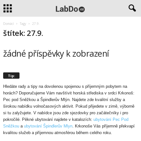
Domácí
Tagy
27.9.
štítek: 27.9.
žádné příspěvky k zobrazení
Tip:
Hledáte rady a tipy na dovolenou spojenou s příjemným pobytem na
horách? Doporučujeme Vám navštívit horská střediska v srdci Krkonoš:
Pec pod Sněžkou a Špindlerův Mlýn. Najdete zde kvalitní služby a
širokou nabídku volnočasových aktivit. Pokud přijedete v zimě, výborně
si tu zalyžujete. V nabídce jsou zde sjezdovky pro začátečníky i pro
pokročilé. Pěkné ubytování najdete v katalozích:
ubytování Pec Pod
Sněžkou
a
ubytování Špindlerův Mlyn
. Krkonoše Vás příjemně překvapí
kvalitou služeb a příjemnou atmosférou během celého roku.