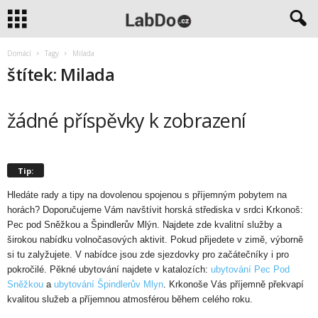
Domácí
Tagy
Milada
štítek: Milada
žádné příspěvky k zobrazení
Tip:
Hledáte rady a tipy na dovolenou spojenou s příjemným pobytem na
horách? Doporučujeme Vám navštívit horská střediska v srdci Krkonoš:
Pec pod Sněžkou a Špindlerův Mlýn. Najdete zde kvalitní služby a
širokou nabídku volnočasových aktivit. Pokud přijedete v zimě, výborně
si tu zalyžujete. V nabídce jsou zde sjezdovky pro začátečníky i pro
pokročilé. Pěkné ubytování najdete v katalozích:
ubytování Pec Pod
Sněžkou
a
ubytování Špindlerův Mlyn
. Krkonoše Vás příjemně překvapí
kvalitou služeb a příjemnou atmosférou během celého roku.