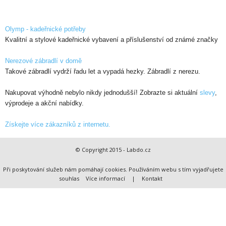
Olymp - kadeřnické potřeby
Kvalitní a stylové kadeřnické vybavení a příslušenství od známé značky
Nerezové zábradlí v domě
Takové zábradlí vydrží řadu let a vypadá hezky. Zábradlí z nerezu.
Nakupovat výhodně nebylo nikdy jednodušší! Zobrazte si aktuální
slevy
,
výprodeje a akční nabídky.
Získejte více zákazníků z internetu.
© Copyright 2015 - Labdo.cz
Při poskytování služeb nám pomáhají cookies. Používáním webu s tím vyjadřujete
souhlas
Více informací
|
Kontakt