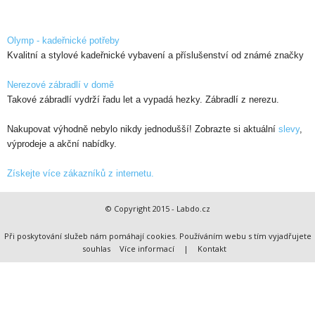
Olymp - kadeřnické potřeby
Kvalitní a stylové kadeřnické vybavení a příslušenství od známé značky
Nerezové zábradlí v domě
Takové zábradlí vydrží řadu let a vypadá hezky. Zábradlí z nerezu.
Nakupovat výhodně nebylo nikdy jednodušší! Zobrazte si aktuální
slevy
,
výprodeje a akční nabídky.
Získejte více zákazníků z internetu.
© Copyright 2015 - Labdo.cz
Při poskytování služeb nám pomáhají cookies. Používáním webu s tím vyjadřujete
souhlas
Více informací
|
Kontakt