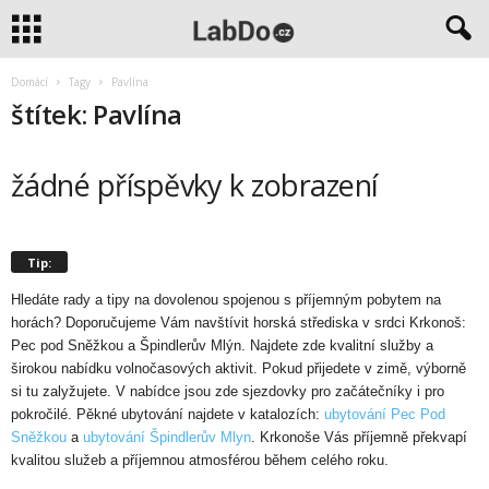
Domácí
Tagy
Pavlína
štítek: Pavlína
žádné příspěvky k zobrazení
Tip:
Hledáte rady a tipy na dovolenou spojenou s příjemným pobytem na
horách? Doporučujeme Vám navštívit horská střediska v srdci Krkonoš:
Pec pod Sněžkou a Špindlerův Mlýn. Najdete zde kvalitní služby a
širokou nabídku volnočasových aktivit. Pokud přijedete v zimě, výborně
si tu zalyžujete. V nabídce jsou zde sjezdovky pro začátečníky i pro
pokročilé. Pěkné ubytování najdete v katalozích:
ubytování Pec Pod
Sněžkou
a
ubytování Špindlerův Mlyn
. Krkonoše Vás příjemně překvapí
kvalitou služeb a příjemnou atmosférou během celého roku.