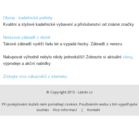
Olymp - kadeřnické potřeby
Kvalitní a stylové kadeřnické vybavení a příslušenství od známé značky
Nerezové zábradlí v domě
Takové zábradlí vydrží řadu let a vypadá hezky. Zábradlí z nerezu.
Nakupovat výhodně nebylo nikdy jednodušší! Zobrazte si aktuální
slevy
,
výprodeje a akční nabídky.
Získejte více zákazníků z internetu.
© Copyright 2015 - Labdo.cz
Při poskytování služeb nám pomáhají cookies. Používáním webu s tím vyjadřujete
souhlas
Více informací
|
Kontakt