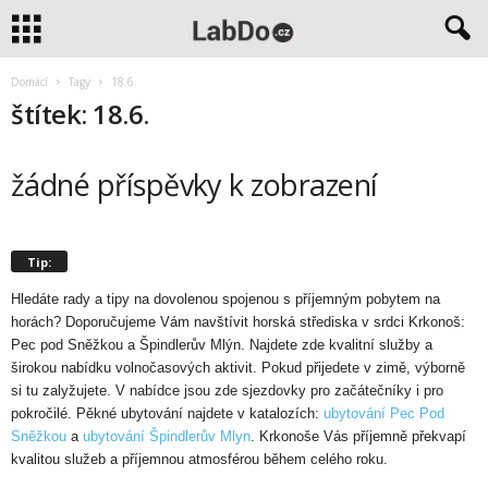
Domácí
Tagy
18.6.
štítek: 18.6.
žádné příspěvky k zobrazení
Tip:
Hledáte rady a tipy na dovolenou spojenou s příjemným pobytem na
horách? Doporučujeme Vám navštívit horská střediska v srdci Krkonoš:
Pec pod Sněžkou a Špindlerův Mlýn. Najdete zde kvalitní služby a
širokou nabídku volnočasových aktivit. Pokud přijedete v zimě, výborně
si tu zalyžujete. V nabídce jsou zde sjezdovky pro začátečníky i pro
pokročilé. Pěkné ubytování najdete v katalozích:
ubytování Pec Pod
Sněžkou
a
ubytování Špindlerův Mlyn
. Krkonoše Vás příjemně překvapí
kvalitou služeb a příjemnou atmosférou během celého roku.