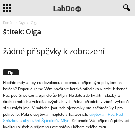
Domácí
Tagy
Olga
štítek: Olga
žádné příspěvky k zobrazení
Tip:
Hledáte rady a tipy na dovolenou spojenou s příjemným pobytem na
horách? Doporučujeme Vám navštívit horská střediska v srdci Krkonoš:
Pec pod Sněžkou a Špindlerův Mlýn. Najdete zde kvalitní služby a
širokou nabídku volnočasových aktivit. Pokud přijedete v zimě, výborně
si tu zalyžujete. V nabídce jsou zde sjezdovky pro začátečníky i pro
pokročilé. Pěkné ubytování najdete v katalozích:
ubytování Pec Pod
Sněžkou
a
ubytování Špindlerův Mlyn
. Krkonoše Vás příjemně překvapí
kvalitou služeb a příjemnou atmosférou během celého roku.