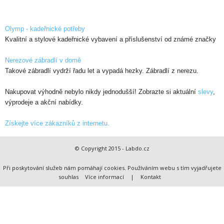
Olymp - kadeřnické potřeby
Kvalitní a stylové kadeřnické vybavení a příslušenství od známé značky
Nerezové zábradlí v domě
Takové zábradlí vydrží řadu let a vypadá hezky. Zábradlí z nerezu.
Nakupovat výhodně nebylo nikdy jednodušší! Zobrazte si aktuální
slevy
,
výprodeje a akční nabídky.
Získejte více zákazníků z internetu.
© Copyright 2015 - Labdo.cz
Při poskytování služeb nám pomáhají cookies. Používáním webu s tím vyjadřujete
souhlas
Více informací
|
Kontakt